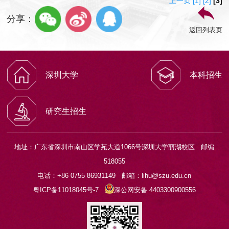
上一页
[1]
[2]
[3]
分享：
返回列表页
深圳大学
本科招生
研究生招生
地址：广东省深圳市南山区学苑大道1066号深圳大学丽湖校区 邮编
518055
电话：+86 0755 86931149 邮箱：lihu@szu.edu.cn
粤ICP备11018045号-7
深公网安备 4403300900556